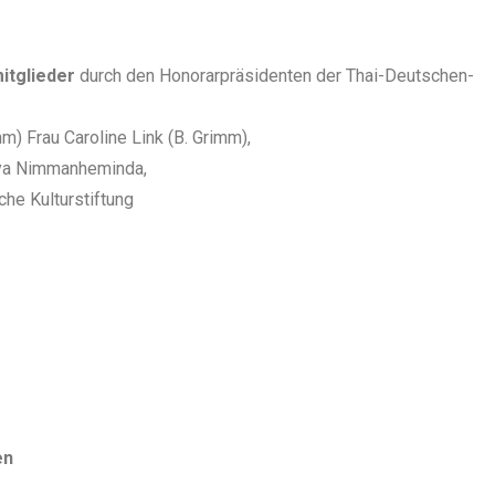
itglieder
durch den Honorarpräsidenten der Thai-Deutschen-
imm) Frau Caroline Link (B. Grimm),
anya Nimmanheminda,
he Kulturstiftung
en