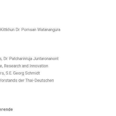
f.Kittkhun Dr. Pornsan Watanangura
, Dr. Patcharinruja Juntaronanont
ce, Research and Innovation
s, S.E. Georg Schmidt
Vorstands der Thai-Deutschen
ierende